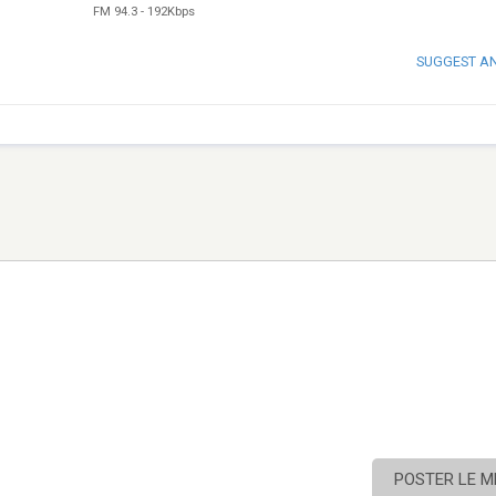
FM 94.3
-
192Kbps
SUGGEST A
POSTER LE 