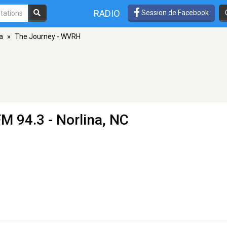
RADIO
Session de Facebook
a
»
The Journey - WVRH
FM 94.3 - Norlina, NC