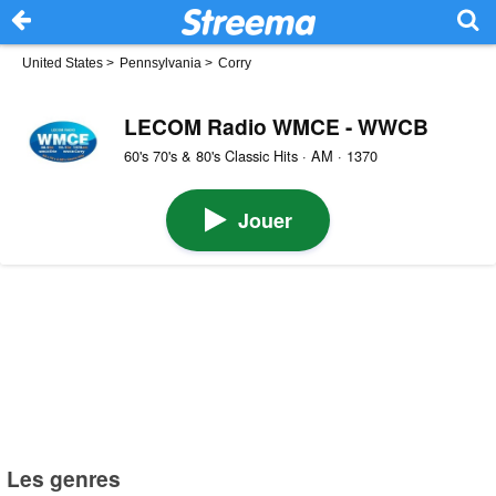
United States
>
Pennsylvania
>
Corry
LECOM Radio WMCE - WWCB
60's 70's & 80's Classic Hits · AM · 1370
Jouer
Les genres