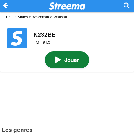
United States
>
Wisconsin
>
Wausau
K232BE
FM · 94.3
Jouer
Les genres