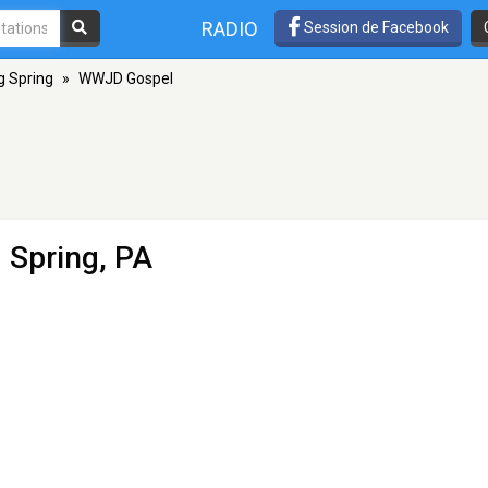
RADIO
Session de Facebook
g Spring
»
WWJD Gospel
 Spring, PA