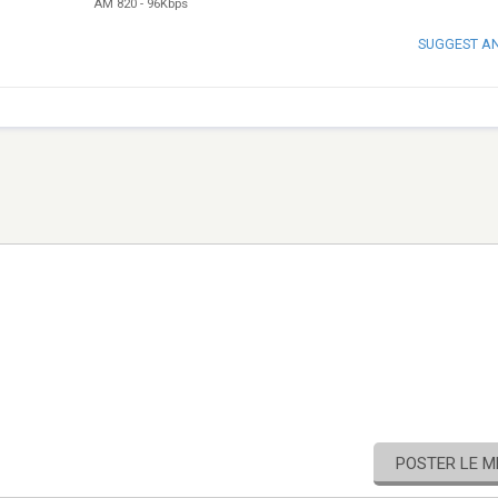
AM 820
-
96Kbps
SUGGEST A
POSTER LE 