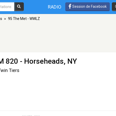
RADIO
Session de Facebook
ds
»
95 The Met - WWLZ
M 820 - Horseheads, NY
Twin Tiers