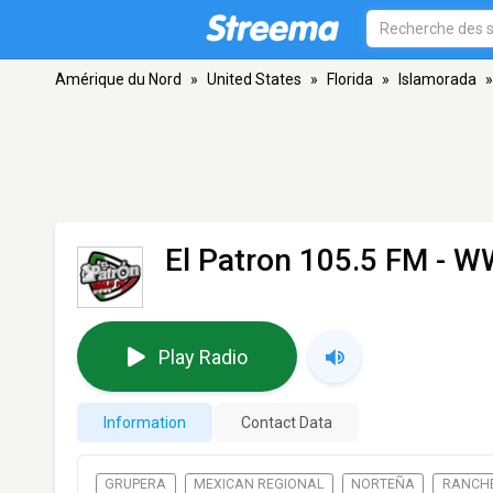
Amérique du Nord
»
United States
»
Florida
»
Islamorada
»
El Patron 105.5 FM -
Play Radio
Information
Contact Data
GRUPERA
MEXICAN REGIONAL
NORTEÑA
RANCH