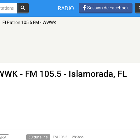
RADIO
Session de Facebook
El Patron 105.5 FM - WWWK
 WWWK
- FM 105.5 - Islamorada, FL
60 tune ins
ERA
FM 105.5
-
128Kbps