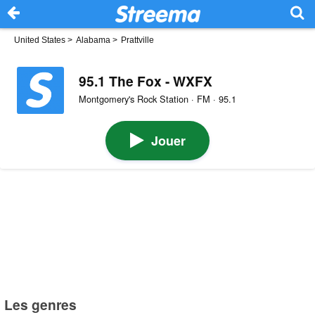
United States
>
Alabama
>
Prattville
95.1 The Fox - WXFX
Montgomery's Rock Station · FM · 95.1
Jouer
Les genres