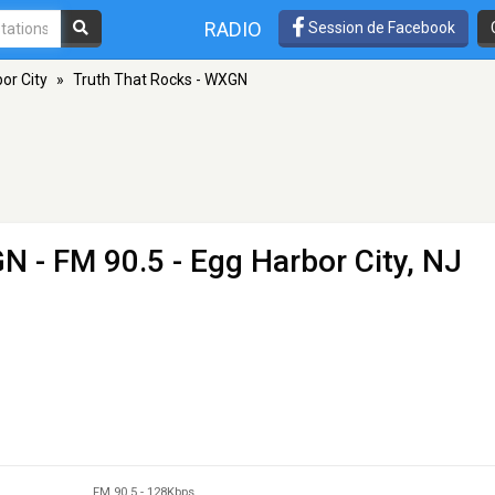
RADIO
Session de Facebook
or City
»
Truth That Rocks - WXGN
GN
- FM 90.5 - Egg Harbor City, NJ
FM 90.5
-
128Kbps