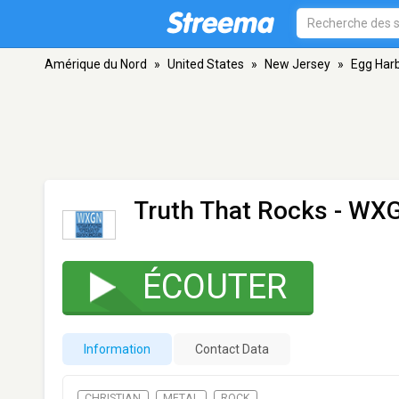
Amérique du Nord
»
United States
»
New Jersey
»
Egg Harb
Truth That Rocks - WX
ÉCOUTER
Information
Contact Data
CHRISTIAN
METAL
ROCK