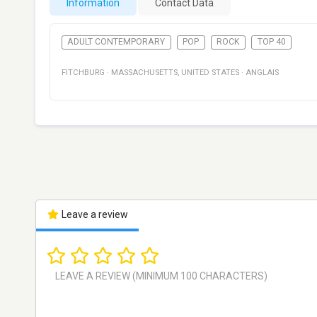
Information
Contact Data
ADULT CONTEMPORARY
POP
ROCK
TOP 40
FITCHBURG
·
MASSACHUSETTS
,
UNITED STATES
·
ANGLAIS
Leave a review