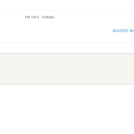
FM 104.5
-
160Kbps
SUGGEST A