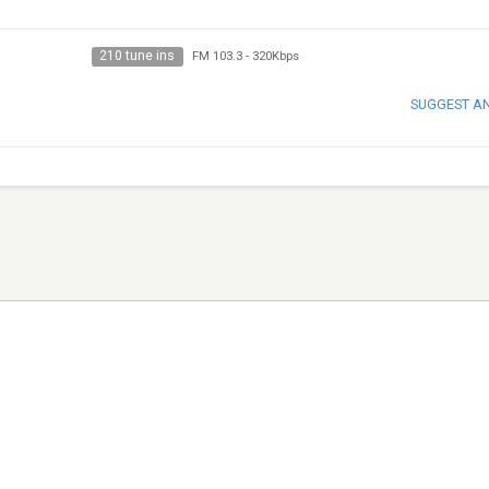
210 tune ins
FM 103.3
-
320Kbps
SUGGEST A