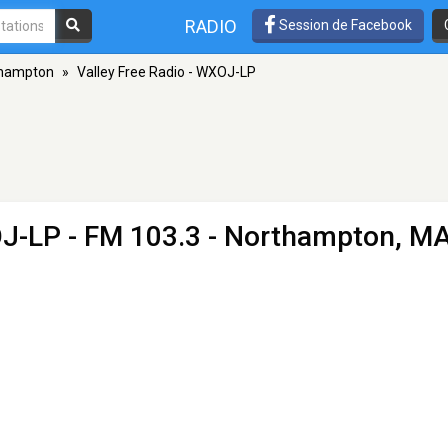
RADIO
Session de Facebook
hampton
»
Valley Free Radio - WXOJ-LP
OJ-LP
- FM 103.3 - Northampton, M