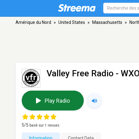
Amérique du Nord
»
United States
»
Massachusetts
»
Nort
Valley Free Radio - WX
Play Radio
5
/5
basé sur
1
revues.
Information
Contact Data