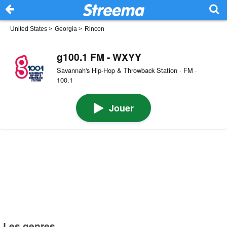
United States
>
Georgia
>
Rincon
g100.1 FM - WXYY
Savannah's Hip-Hop & Throwback Station · FM ·
100.1
Jouer
Les genres