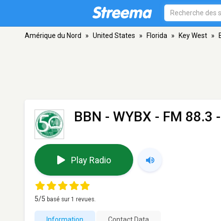
Amérique du Nord
»
United States
»
Florida
»
Key West
»
BBN - WYBX
- FM 88.3 
Play Radio
5
/5
basé sur
1
revues.
Information
Contact Data