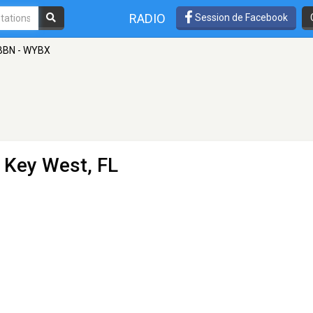
RADIO
Session de Facebook
BBN - WYBX
- Key West, FL