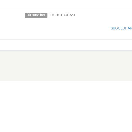
30 tune ins
FM 88.3
-
63Kbps
SUGGEST A