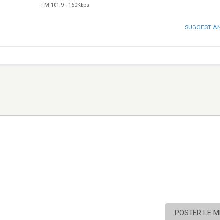
FM 101.9
-
160Kbps
SUGGEST A
POSTER LE 