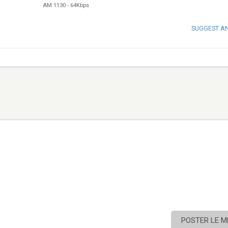
AM 1130
-
64Kbps
SUGGEST A
POSTER LE 