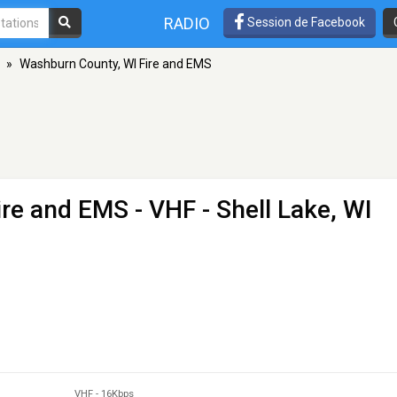
RADIO
Session de Facebook
»
Washburn County, WI Fire and EMS
ire and EMS
- VHF - Shell Lake, WI
VHF
-
16Kbps