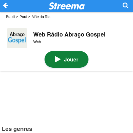
Brazil
>
Pará
>
Mãe do Rio
Web Rádio Abraço Gospel
Web
Jouer
Les genres