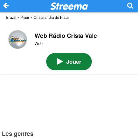
Brazil
>
Piauí
>
Cristalândia do Piauí
Web Rádio Crista Vale
Web
Jouer
Les genres