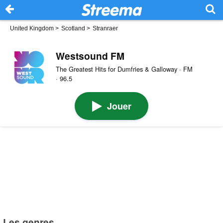
United Kingdom
>
Scotland
>
Stranraer
Westsound FM
The Greatest Hits for Dumfries & Galloway · FM
· 96.5
Jouer
Les genres