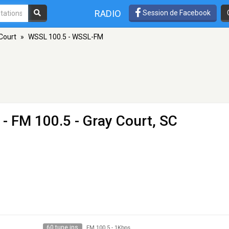
RADIO
Session de Facebook
Court
»
WSSL 100.5 - WSSL-FM
- FM 100.5 - Gray Court, SC
60 tune ins
FM 100.5
-
1Kbps