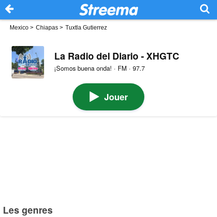
Mexico
>
Chiapas
>
Tuxtla Gutierrez
La Radio del Diario - XHGTC
¡Somos buena onda! · FM · 97.7
Jouer
Les genres