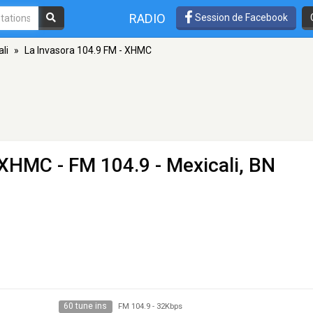
RADIO
Session de Facebook
li
»
La Invasora 104.9 FM - XHMC
- XHMC
- FM 104.9 - Mexicali, BN
60 tune ins
FM 104.9
-
32Kbps