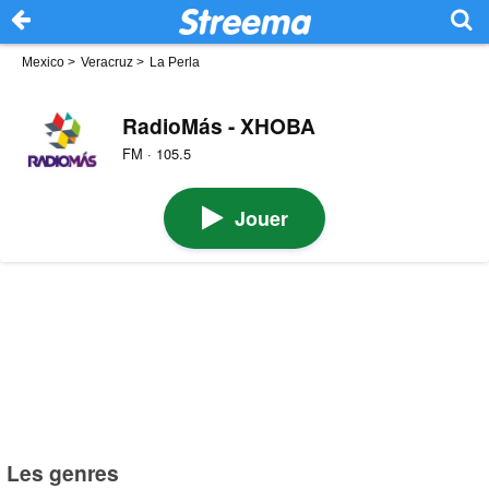
Mexico
>
Veracruz
>
La Perla
RadioMás - XHOBA
FM · 105.5
Jouer
Les genres