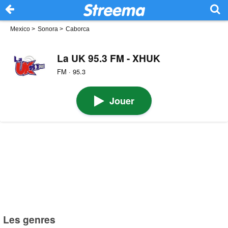
Mexico
>
Sonora
>
Caborca
La UK 95.3 FM - XHUK
FM · 95.3
Jouer
Les genres