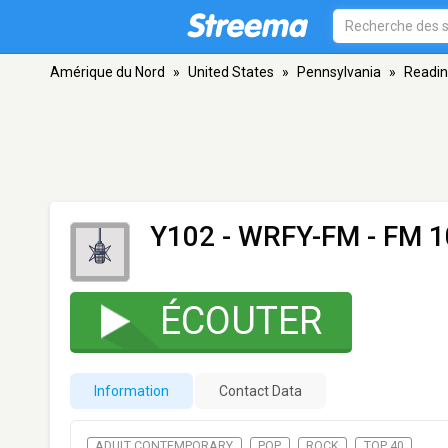
Amérique du Nord
»
United States
»
Pennsylvania
»
Readi
Y102 - WRFY-FM
- FM 1
ÉCOUTER
Information
Contact Data
ADULT CONTEMPORARY
POP
ROCK
TOP 40