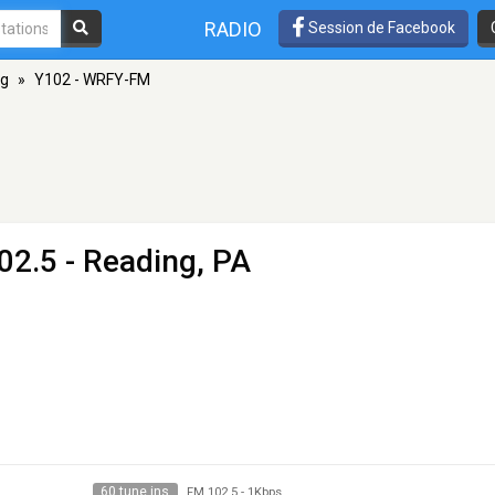
RADIO
Session de Facebook
ng
»
Y102 - WRFY-FM
02.5 - Reading, PA
60 tune ins
FM 102.5
-
1Kbps