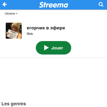
Ukraine
>
егорчик в эфире
Web
Jouer
Les genres