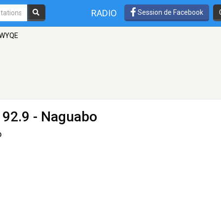
RADIO
Session de Facebook
- WYQE
 92.9 - Naguabo
o