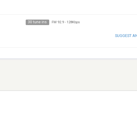
30 tune ins
FM 92.9
-
128Kbps
SUGGEST A