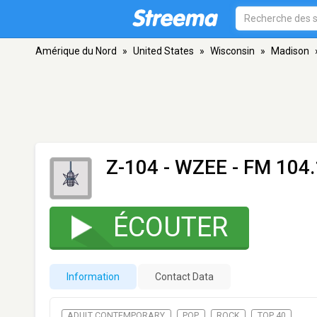
Amérique du Nord
»
United States
»
Wisconsin
»
Madison
Z-104 - WZEE
- FM 104.
ÉCOUTER
Information
Contact Data
ADULT CONTEMPORARY
POP
ROCK
TOP 40