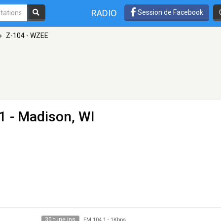
RADIO
Session de Facebook
»
Z-104 - WZEE
1 - Madison, WI
30 tune ins
FM 104.1
-
1Kbps