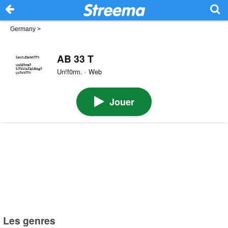
Germany
>
AB 33 T
Un!f0rm. · Web
Jouer
Les genres