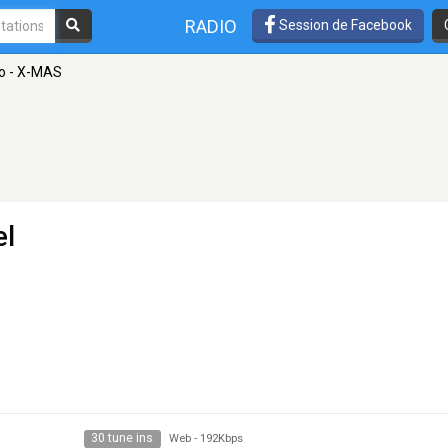
RADIO
Session de Facebook
io - X-MAS
el
30 tune ins
Web
-
192Kbps