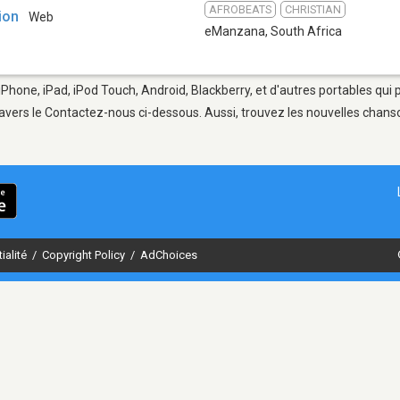
AFROBEATS
CHRISTIAN
ion
Web
eManzana
,
South Africa
Phone, iPad, iPod Touch, Android, Blackberry, et d'autres portables qui
avers le Contactez-nous ci-dessous. Aussi, trouvez les nouvelles chanson
ialité
/
Copyright Policy
/
AdChoices