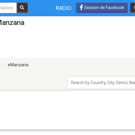
RADIO
Session de Facebook
Manzana
a
eManzana