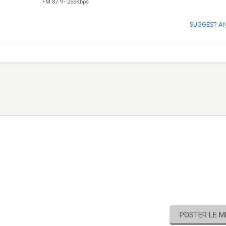
FM 87.9
-
256Kbps
SUGGEST A
POSTER LE 