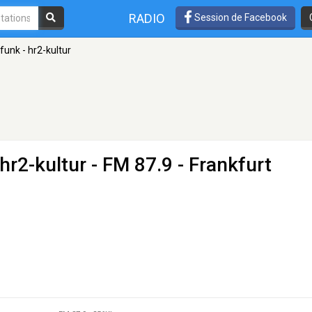
RADIO
Session de Facebook
unk - hr2-kultur
hr2-kultur
- FM 87.9 - Frankfurt