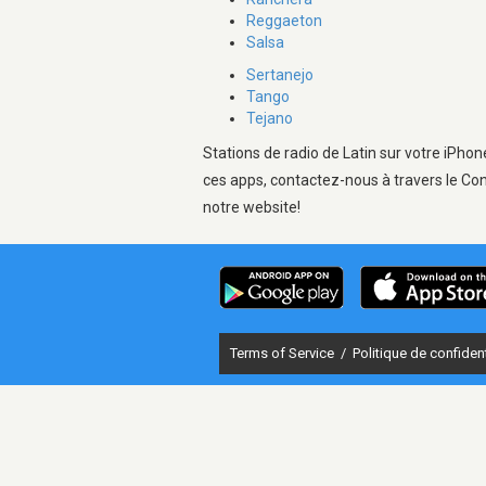
Reggaeton
Salsa
Sertanejo
Tango
Tejano
Stations de radio de Latin sur votre iPhon
ces apps, contactez-nous à travers le Con
notre website!
Terms of Service
/
Politique de confident