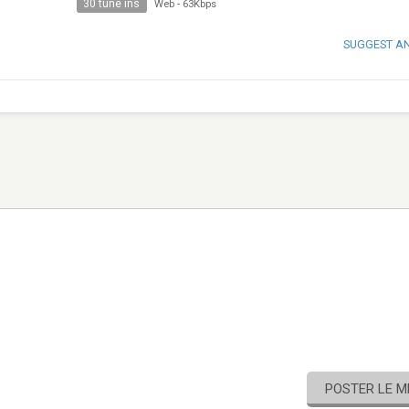
30 tune ins
Web
-
63Kbps
SUGGEST A
POSTER LE 