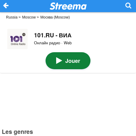
Russia
>
Moscow
>
Москва (Moscow)
101.RU - ВИА
Онлайн радио · Web
Jouer
Les genres