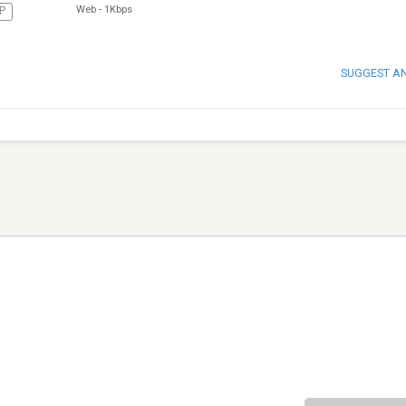
Web
-
1Kbps
P
SUGGEST A