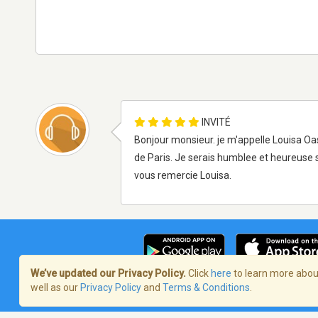
INVITÉ
Bonjour monsieur. je m'appelle Louisa Oasi
de Paris. Je serais humblee et heureuse s
vous remercie Louisa.
We’ve updated our Privacy Policy.
Click
here
to learn more about
well as our
Privacy Policy
and
Terms & Conditions
.
Terms of Service
/
Politique de confident