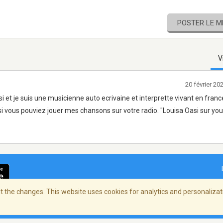
POSTER LE 
V
20 février 2
 et je suis une musicienne auto ecrivaine et interprette vivant en france
i vous pouviez jouer mes chansons sur votre radio. "Louisa Oasi sur you
 the changes. This website uses cookies for analytics and personalizati
ialité
/
Copyright Policy
/
AdChoices