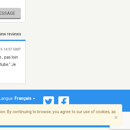
MESSAGE
iew reviews
025 14:57 GMT
 , pas loin
tube." Je
Langue:
Français
on. By continuing to browse, you agree to our use of cookies, as
×
© 2026 Streema, Inc. Tous droits réservés