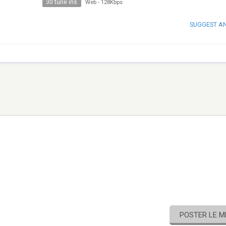
30 tune ins
Web
-
128Kbps
SUGGEST A
POSTER LE 