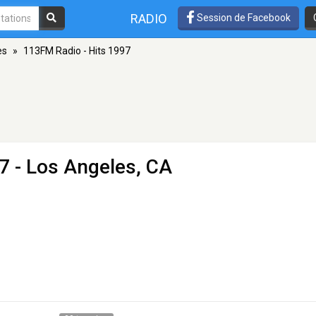
RADIO
Session de Facebook
es
»
113FM Radio - Hits 1997
97
- Los Angeles, CA