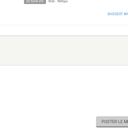
30 tune ins
Web
-
96Kbps
SUGGEST A
POSTER LE 