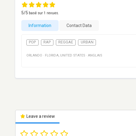
5
/5
basé sur
1
revues.
Information
Contact Data
POP
RAP
REGGAE
URBAN
ORLANDO
·
FLORIDA
,
UNITED STATES
·
ANGLAIS
Leave a review