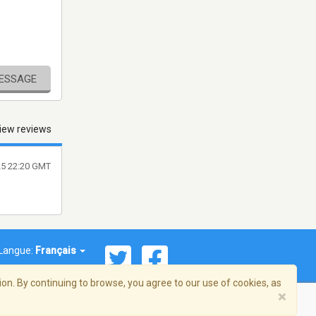
MESSAGE
iew reviews
025 22:20 GMT
Langue:
Français
on. By continuing to browse, you agree to our use of cookies, as
×
© 2026 Streema, Inc. Tous droits réservés