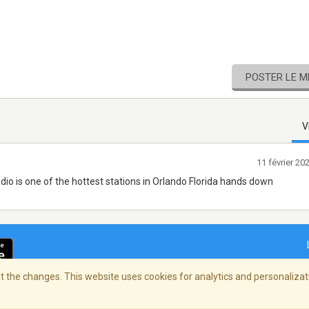
POSTER LE 
V
11 février 2
adio is one of the hottest stations in Orlando Florida hands down
 the changes. This website uses cookies for analytics and personalizati
ialité
/
Copyright Policy
/
AdChoices