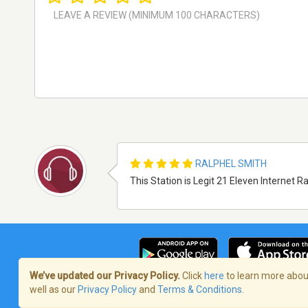
RALPHEL SMITH
This Station is Legit 21 Eleven Internet R
We’ve updated our Privacy Policy.
Click
here
to learn more about
well as our
Privacy Policy
and
Terms & Conditions
.
Terms of Service
/
Politique de confident