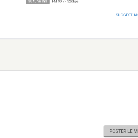
30 tune ins
FM 90.7
-
32Kbps
SUGGEST A
POSTER LE 