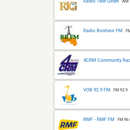
Radio Tele Ginen
AM 
Radio Bonheur FM
FM
4CRM Community Rad
VOB 92.9 FM
FM 92.9
RMF - RMF FM
FM 96.