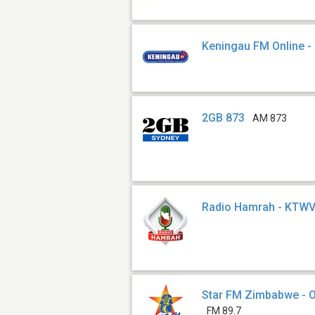
Keningau FM Online 
2GB 873
AM 873
Radio Hamrah - KTW
Star FM Zimbabwe - O
FM 89.7