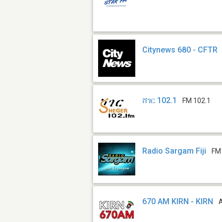
Citynews 680 - CFTR
ሸገር 102.1
FM 102.1
Radio Sargam Fiji
FM
670 AM KIRN - KIRN