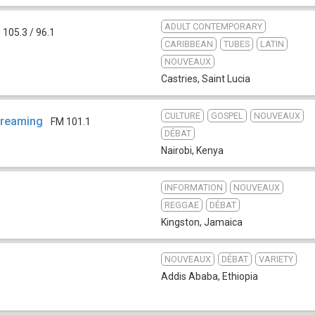
ADULT CONTEMPORARY
 105.3 / 96.1
CARIBBEAN
TUBES
LATIN
NOUVEAUX
Castries
,
Saint Lucia
CULTURE
GOSPEL
NOUVEAUX
treaming
FM 101.1
DÉBAT
Nairobi
,
Kenya
INFORMATION
NOUVEAUX
REGGAE
DÉBAT
Kingston
,
Jamaica
NOUVEAUX
DÉBAT
VARIETY
1
Addis Ababa
,
Ethiopia