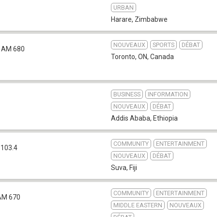
URBAN
Harare
,
Zimbabwe
NOUVEAUX
SPORTS
DÉBAT
AM 680
Toronto, ON
,
Canada
BUSINESS
INFORMATION
NOUVEAUX
DÉBAT
Addis Ababa
,
Ethiopia
COMMUNITY
ENTERTAINMENT
 103.4
NOUVEAUX
DÉBAT
Suva
,
Fiji
COMMUNITY
ENTERTAINMENT
AM 670
MIDDLE EASTERN
NOUVEAUX