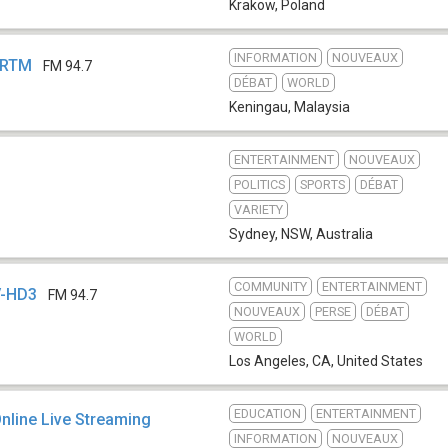
Krakow
,
Poland
INFORMATION
NOUVEAUX
- RTM
FM 94.7
DÉBAT
WORLD
Keningau
,
Malaysia
ENTERTAINMENT
NOUVEAUX
POLITICS
SPORTS
DÉBAT
VARIETY
Sydney, NSW
,
Australia
COMMUNITY
ENTERTAINMENT
V-HD3
FM 94.7
NOUVEAUX
PERSE
DÉBAT
WORLD
Los Angeles, CA
,
United States
EDUCATION
ENTERTAINMENT
nline Live Streaming
INFORMATION
NOUVEAUX