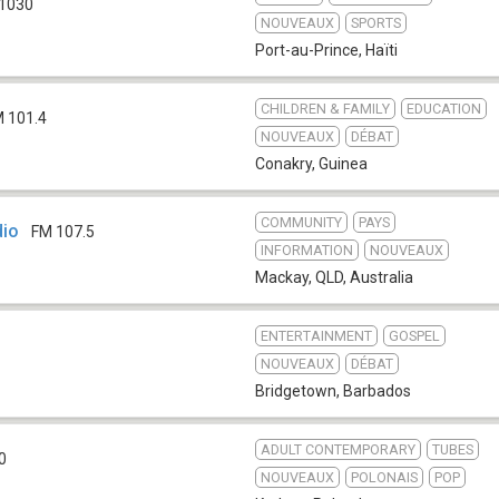
1030
NOUVEAUX
SPORTS
Port-au-Prince
,
Haïti
CHILDREN & FAMILY
EDUCATION
 101.4
NOUVEAUX
DÉBAT
Conakry
,
Guinea
COMMUNITY
PAYS
io
FM 107.5
INFORMATION
NOUVEAUX
Mackay, QLD
,
Australia
ENTERTAINMENT
GOSPEL
NOUVEAUX
DÉBAT
Bridgetown
,
Barbados
ADULT CONTEMPORARY
TUBES
0
NOUVEAUX
POLONAIS
POP