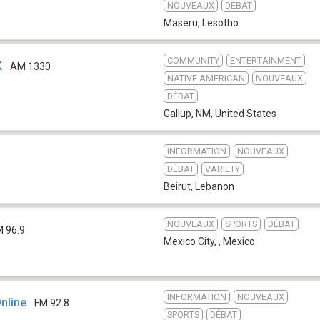
NOUVEAUX
DÉBAT
Maseru
,
Lesotho
COMMUNITY
ENTERTAINMENT
K
AM 1330
NATIVE AMERICAN
NOUVEAUX
DÉBAT
Gallup, NM
,
United States
INFORMATION
NOUVEAUX
DÉBAT
VARIETY
Beirut
,
Lebanon
NOUVEAUX
SPORTS
DÉBAT
M 96.9
Mexico City,
,
Mexico
INFORMATION
NOUVEAUX
nline
FM 92.8
SPORTS
DÉBAT