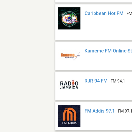
Caribbean Hot FM
FM
Kameme FM Online S
RJR 94 FM
FM 94.1
FM Addis 97.1
FM 97.