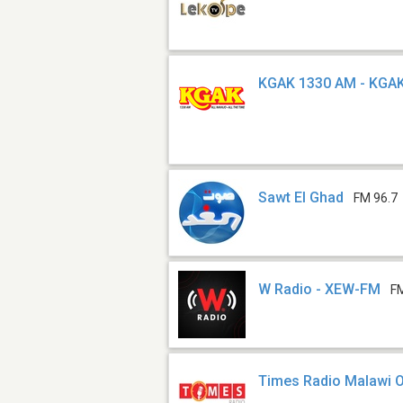
KGAK 1330 AM - KGA
Sawt El Ghad
FM 96.7
W Radio - XEW-FM
F
Times Radio Malawi O