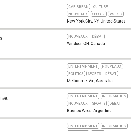
CARIBBEAN
CULTURE
NOUVEAUX
SPORTS
WORLD
New York City, NY
,
United States
NOUVEAUX
DÉBAT
0
Windsor, ON
,
Canada
ENTERTAINMENT
NOUVEAUX
POLITICS
SPORTS
DÉBAT
Melbourne, Vic
,
Australia
ENTERTAINMENT
INFORMATION
 590
NOUVEAUX
SPORTS
DÉBAT
Buenos Aires
,
Argentine
ENTERTAINMENT
INFORMATION