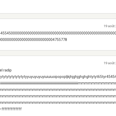
19 août
544554500000000000000000000000000000000000000000000000000
000000000000000000000000004755778
19 août
l radip
tytytytytytytytytytyyuyuyuyuyiuiuiuoipopopljkjhjghjghghghtytyt65tyr45
iiiiiiiiiiiiiiiiiiiiiiiiiiiiiiiiiiiiiiiiiiiiiiiiiiiiiiiiiiiiiiiiiiiiiiiiiiiiiiiiiim
mmmmmmmmmmmmmmmmmmmmmmmmmmmmmmmmmm
mmmmmmmmmmmmmmmmmmmmmmmmmmmmmmmmmm
mmmmmmmmmmmmmmmmmmmmmmmmmmmmmmmmmm
fffffffffff