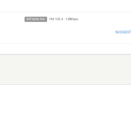
60 tune ins
FM 105.4
-
128Kbps
SUGGEST