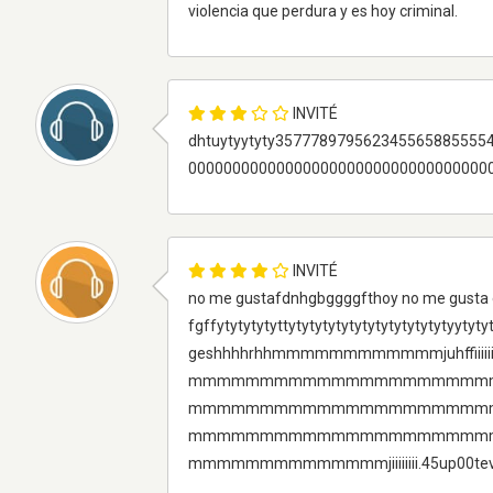
violencia que perdura y es hoy criminal.
INVITÉ
dhtuytyytyty35777897956234556588555
0000000000000000000000000000000000
INVITÉ
no me gustafdnhgbggggfthoy no me gusta e
fgffytytytytyttytytytytytytytytytytytytyyty
geshhhhrhhmmmmmmmmmmmmjuhffiiiiiiiiiiiiiiiiiiiiiiii
mmmmmmmmmmmmmmmmmmmmm
mmmmmmmmmmmmmmmmmmmmm
mmmmmmmmmmmmmmmmmmmmm
mmmmmmmmmmmmmmjiiiiiiii.45up00tev ff