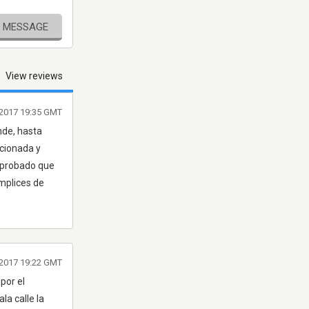
E MESSAGE
View reviews
n 2017 19:35 GMT
nde, hasta
ocionada y
á probado que
mplices de
n 2017 19:22 GMT
por el
la calle la