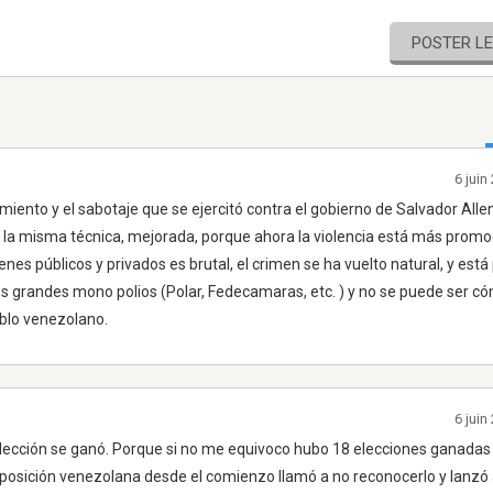
POSTER L
6 jui
iento y el sabotaje que se ejercitó contra el gobierno de Salvador Alle
 la misma técnica, mejorada, porque ahora la violencia está más prom
ienes públicos y privados es brutal, el crimen se ha vuelto natural, y est
s grandes mono polios (Polar, Fedecamaras, etc. ) y no se puede ser có
eblo venezolano.
6 jui
lección se ganó. Porque si no me equivoco hubo 18 elecciones ganadas 
posición venezolana desde el comienzo llamó a no reconocerlo y lanzó a