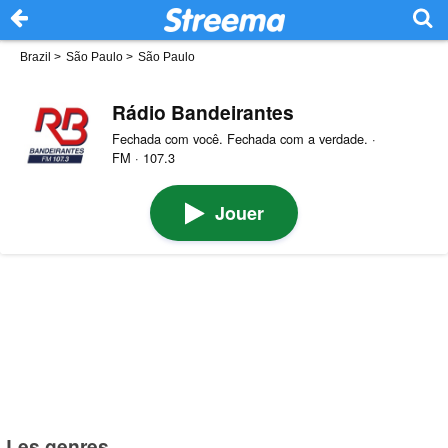
Brazil
>
São Paulo
>
São Paulo
Rádio Bandeirantes
Fechada com você. Fechada com a verdade. ·
FM · 107.3
Jouer
Les genres