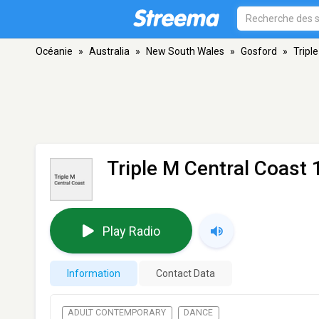
Océanie
»
Australia
»
New South Wales
»
Gosford
»
Tripl
Triple M Central Coast 
Play Radio
Information
Contact Data
ADULT CONTEMPORARY
DANCE