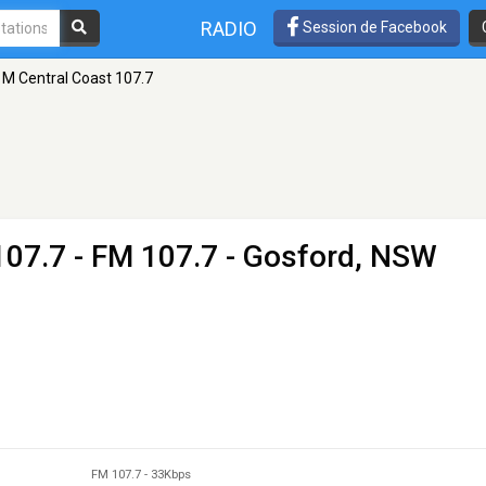
RADIO
Session de Facebook
e M Central Coast 107.7
107.7
- FM 107.7 - Gosford, NSW
FM 107.7
-
33Kbps