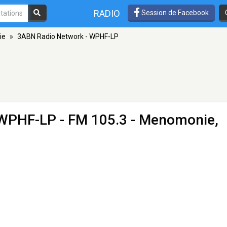
RADIO
Session de Facebook
ie
»
3ABN Radio Network - WPHF-LP
 WPHF-LP
- FM 105.3 - Menomonie,