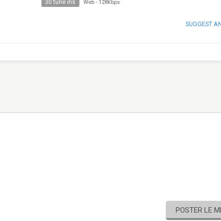
30 tune ins
Web
-
128Kbps
SUGGEST A
POSTER LE 