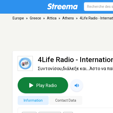
Europe
»
Greece
»
Attica
»
Athens
»
4Life Radio - Interna
4Life Radio - Internati
Συντονίσου,διάλεξε και...Άστο να παί
Play Radio
Information
Contact Data