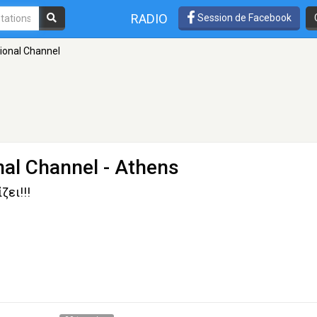
RADIO
Session de Facebook
tional Channel
onal Channel
- Athens
ζει!!!