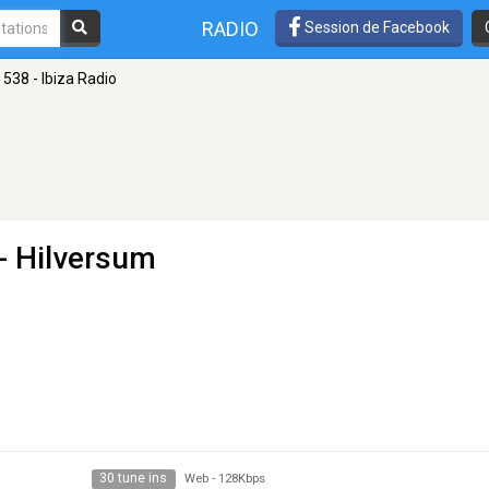
RADIO
Session de Facebook
 538 - Ibiza Radio
- Hilversum
30 tune ins
Web
-
128Kbps