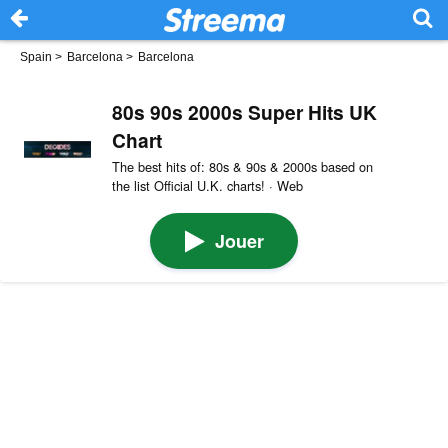
Spain
>
Barcelona
>
Barcelona
80s 90s 2000s Super Hits UK
Chart
The best hits of: 80s & 90s & 2000s based on
the list Official U.K. charts! · Web
Jouer