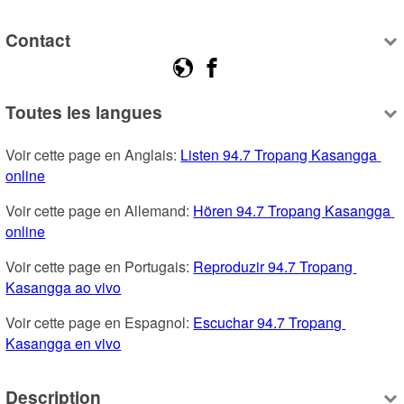
Contact
Toutes les langues
Voir cette page en Anglais: 
Listen 94.7 Tropang Kasangga 
online
Voir cette page en Allemand: 
Hören 94.7 Tropang Kasangga 
online
Voir cette page en Portugais: 
Reproduzir 94.7 Tropang 
Kasangga ao vivo
Voir cette page en Espagnol: 
Escuchar 94.7 Tropang 
Kasangga en vivo
Description