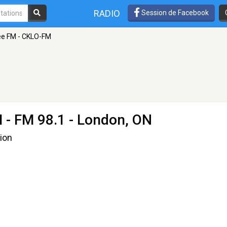
RADIO
Session de Facebook
ee FM - CKLO-FM
M
- FM 98.1 - London, ON
ion