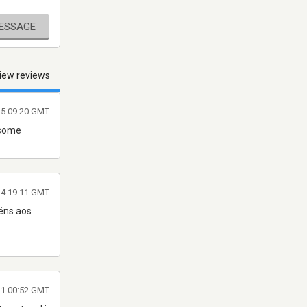
MESSAGE
iew reviews
15 09:20 GMT
esome
014 19:11 GMT
éns aos
11 00:52 GMT