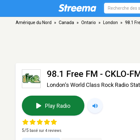
Amérique du Nord
»
Canada
»
Ontario
»
London
»
98.1 Fr
98.1 Free FM - CKLO-F
London's World Class Rock Radio Stat
Play Radio
5
/5
basé sur
4
reviews.