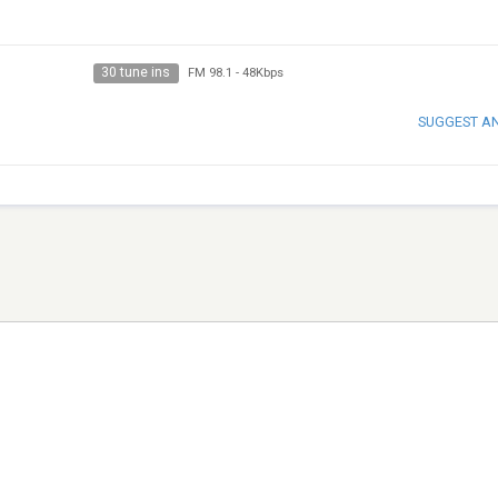
30 tune ins
FM 98.1
-
48Kbps
SUGGEST A