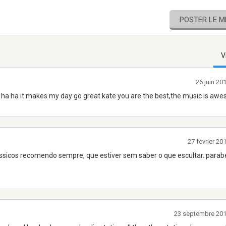
POSTER LE 
V
26 juin 20
ts ha ha it makes my day go great kate you are the best,the music is aw
27 février 2
ssicos recomendo sempre, que estiver sem saber o que escultar. parab
23 septembre 20